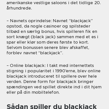
amerikanske vestlige saloons i det tidlige 20.
århundrede.
– Navnets oprindelse: Navnet “blackjack”
opstod, da nogle casinoer og spilsteder
tilbød en særlig bonus, hvis spilleren fik en
sort knægt (black jack) sammen med et es i
spar eller klør som deres første to kort.
Selvom bonussen senere blev afskaffet,
forblev navnet “blackjack”.
– Online blackjack: I takt med internettets
stigning i popularitet i 1990’erne, blev online
blackjack introduceret til spillere over hele
verden. Denne form for blackjack bringer
spændingen ved spillet direkte ind i dit hjem
eller på din mobiltelefon.
Sådan spiller du blackjack