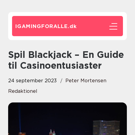
IGAMINGFORALLE.
dk
Spil Blackjack – En Guide
til Casinoentusiaster
24 september 2023
Peter Mortensen
Redaktionel