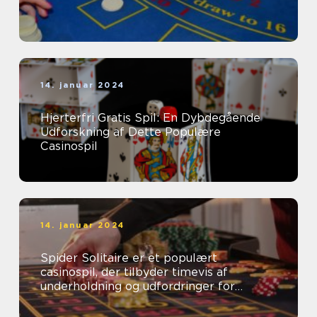
14. januar 2024
Hjerterfri Gratis Spil: En Dybdegående
Udforskning af Dette Populære
Casinospil
14. januar 2024
Spider Solitaire er et populært
casinospil, der tilbyder timevis af
underholdning og udfordringer for
casinospillere over hele verden