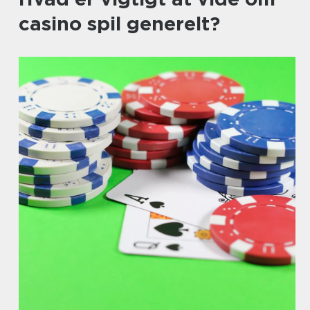
casino spil generelt?