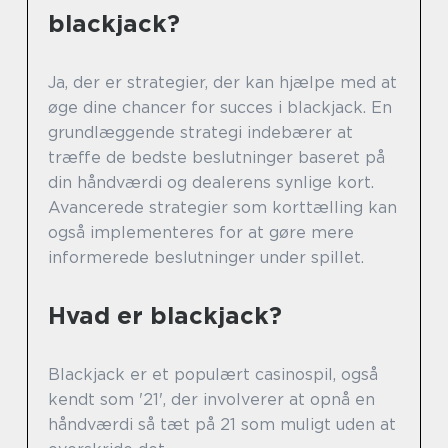
blackjack?
Ja, der er strategier, der kan hjælpe med at
øge dine chancer for succes i blackjack. En
grundlæggende strategi indebærer at
træffe de bedste beslutninger baseret på
din håndværdi og dealerens synlige kort.
Avancerede strategier som korttælling kan
også implementeres for at gøre mere
informerede beslutninger under spillet.
Hvad er blackjack?
Blackjack er et populært casinospil, også
kendt som '21', der involverer at opnå en
håndværdi så tæt på 21 som muligt uden at