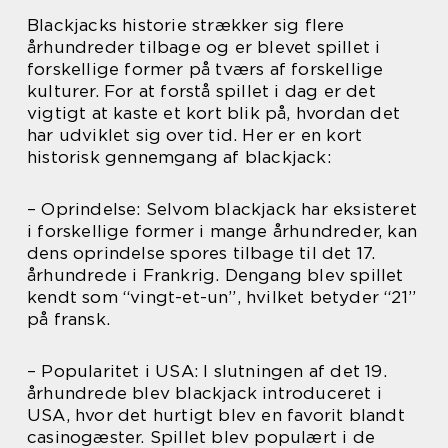
Blackjacks historie strækker sig flere
århundreder tilbage og er blevet spillet i
forskellige former på tværs af forskellige
kulturer. For at forstå spillet i dag er det
vigtigt at kaste et kort blik på, hvordan det
har udviklet sig over tid. Her er en kort
historisk gennemgang af blackjack:
– Oprindelse: Selvom blackjack har eksisteret
i forskellige former i mange århundreder, kan
dens oprindelse spores tilbage til det 17.
århundrede i Frankrig. Dengang blev spillet
kendt som “vingt-et-un”, hvilket betyder “21”
på fransk.
– Popularitet i USA: I slutningen af det 19.
århundrede blev blackjack introduceret i
USA, hvor det hurtigt blev en favorit blandt
casinogæster. Spillet blev populært i de