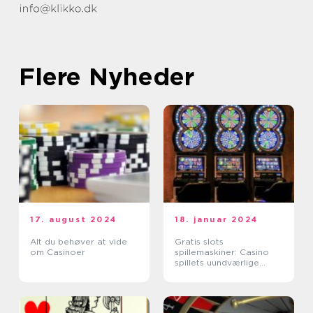
Flere Nyheder
17. august 2024
18. januar 2024
Alt du behøver at vide
Gratis slots
om Casinoer
spillemaskiner: Casino
spillets uundværlige
underholdning