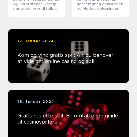
og udfordrende kortspil,
gennemgang af historien
der appellerer til folk,
og vigtige oplysninger
der nyder casino- og
for casino spil
spilaktiviteter
entusiaster
17. januar 2024
Kom og vind gratis spil: Alt du behøver
at vide om online casino og spil
16. januar 2024
Gratis roulette spil: En omfattende guide
til casinospillere