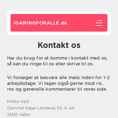
IGAMINGFORALLE.
dk
Kontakt os
Har du brug for at komme i kontakt med os,
så kan du ringe til os eller skrive til os.
Vi forsøger at besvare alle mails inden for 1-2
arbejdsdage. Vi tager også gerne mod ris,
ros og generelle kommentarer til vores side.