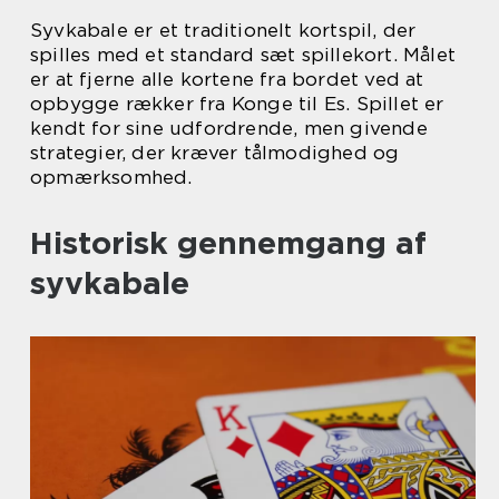
Syvkabale er et traditionelt kortspil, der
spilles med et standard sæt spillekort. Målet
er at fjerne alle kortene fra bordet ved at
opbygge rækker fra Konge til Es. Spillet er
kendt for sine udfordrende, men givende
strategier, der kræver tålmodighed og
opmærksomhed.
Historisk gennemgang af
syvkabale