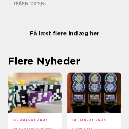
rigtige penge.
Få læst flere indlæg her
Flere Nyheder
17. august 2024
18. januar 2024
Alt du behøver at vide
Gratis slots