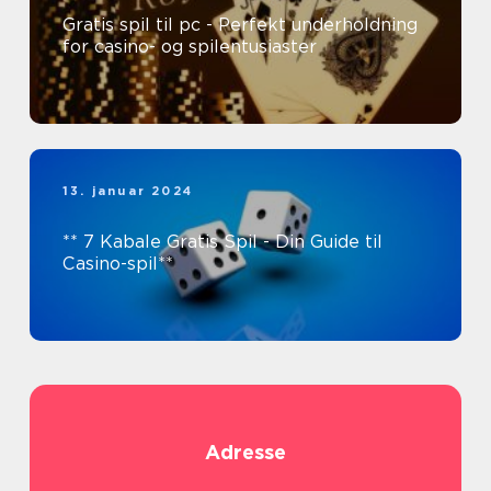
Gratis spil til pc - Perfekt underholdning
for casino- og spilentusiaster
13. januar 2024
** 7 Kabale Gratis Spil - Din Guide til
Casino-spil**
Adresse