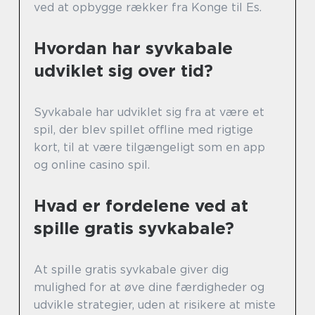
ved at opbygge rækker fra Konge til Es.
Hvordan har syvkabale
udviklet sig over tid?
Syvkabale har udviklet sig fra at være et
spil, der blev spillet offline med rigtige
kort, til at være tilgængeligt som en app
og online casino spil.
Hvad er fordelene ved at
spille gratis syvkabale?
At spille gratis syvkabale giver dig
mulighed for at øve dine færdigheder og
udvikle strategier, uden at risikere at miste