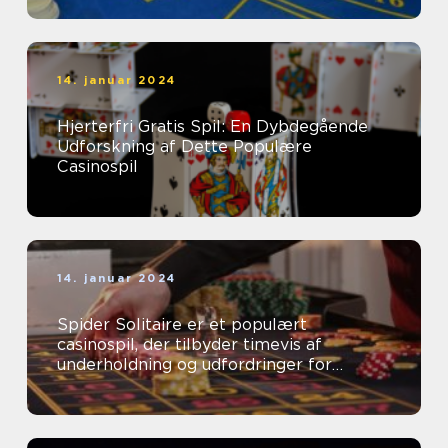
14. januar 2024
Hjerterfri Gratis Spil: En Dybdegående
Udforskning af Dette Populære
Casinospil
14. januar 2024
Spider Solitaire er et populært
casinospil, der tilbyder timevis af
underholdning og udfordringer for
casinospillere over hele verden