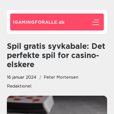
IGAMINGFORALLE.
dk
Spil gratis syvkabale: Det
perfekte spil for casino-
elskere
16 januar 2024
Peter Mortensen
Redaktionel