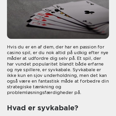
Hvis du er en af dem, der har en passion for
casino spil, er du nok altid på udkig efter nye
måder at udfordre dig selv på. Et spil, der
har vundet popularitet blandt både erfarne
og nye spillere, er syvkabale. Syvkabale er
ikke kun en sjov underholdning, men det kan
også være en fantastisk måde at forbedre din
strategiske tænkning og
problemløsningsfærdigheder på.
Hvad er syvkabale?