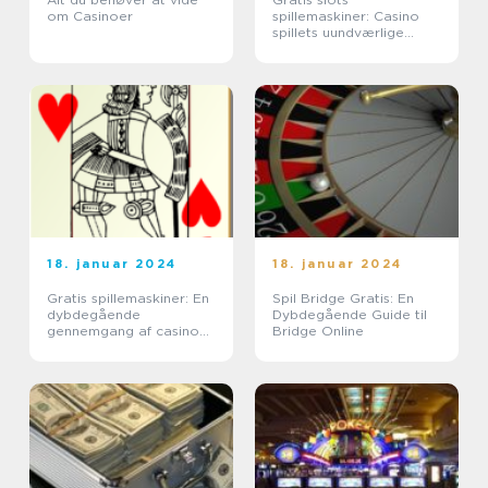
om Casinoer
spillemaskiner: Casino
spillets uundværlige
underholdning
18. januar 2024
18. januar 2024
Gratis spillemaskiner: En
Spil Bridge Gratis: En
dybdegående
Dybdegående Guide til
gennemgang af casino
Bridge Online
spil til
casinointeresserede
spillere