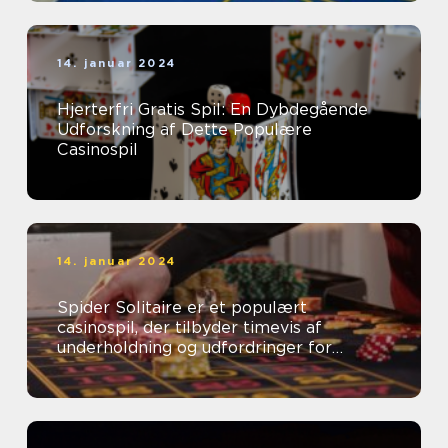
14. januar 2024
Hjerterfri Gratis Spil: En Dybdegående
Udforskning af Dette Populære
Casinospil
14. januar 2024
Spider Solitaire er et populært
casinospil, der tilbyder timevis af
underholdning og udfordringer for
casinospillere over hele verden