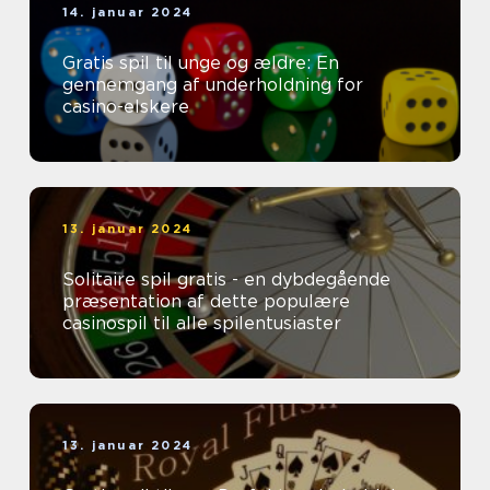
14. januar 2024
Gratis spil til unge og ældre: En
gennemgang af underholdning for
casino-elskere
13. januar 2024
Solitaire spil gratis - en dybdegående
præsentation af dette populære
casinospil til alle spilentusiaster
13. januar 2024