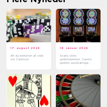
17. august 2024
18. januar 2024
Alt du behøver at vide
Gratis slots
om Casinoer
spillemaskiner: Casino
spillets uundværlige
underholdning