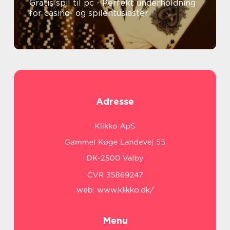
Gratis spil til pc - Perfekt underholdning
for casino- og spilentusiaster
Adresse
web:
www.klikko.dk/
Menu