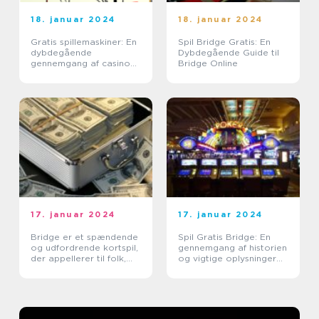
18. januar 2024
18. januar 2024
Gratis spillemaskiner: En
Spil Bridge Gratis: En
dybdegående
Dybdegående Guide til
gennemgang af casino
Bridge Online
spil til
casinointeresserede
spillere
17. januar 2024
17. januar 2024
Bridge er et spændende
Spil Gratis Bridge: En
og udfordrende kortspil,
gennemgang af historien
der appellerer til folk,
og vigtige oplysninger
der nyder casino- og
for casino spil
spilaktiviteter
entusiaster