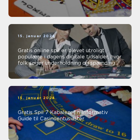
15. januar 2024
Gratis online spil er blevet utroligt
populære i dagens digitale tidsalder, hvor
folk søger underholdning og spænding
lige fra komforten i deres eget ...
15. januar 2024
Gratis Spil 7 Kabalen: En Informativ
Guide til Casinoentusiaster