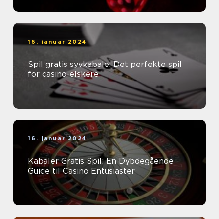
16. januar 2024
Spil gratis syvkabale: Det perfekte spil
for casino-elskere
16. januar 2024
Kabaler Gratis Spil: En Dybdegående
Guide til Casino Entusiaster