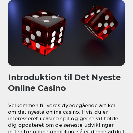
Introduktion til Det Nyeste
Online Casino
Velkommen til vores dybdegående artikel
om det nyeste online casino. Hvis du er
interesseret i casino spil og gerne vil holde
dig opdateret om de seneste udviklinger
inden for online gambling, så er denne artikel