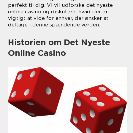
perfekt til dig. Vi vil udforske det nyeste
online casino og diskutere, hvad der er
vigtigt at vide for enhver, der ønsker at
deltage i denne spændende verden.
Historien om Det Nyeste
Online Casino