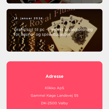
13. januar 2024
Gratis spil til pc - Perfekt underholdning
for casino- og spilentusiaster
Adresse