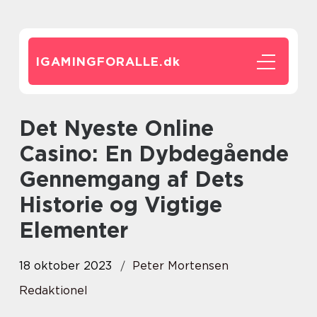
IGAMINGFORALLE.
dk
Det Nyeste Online
Casino: En Dybdegående
Gennemgang af Dets
Historie og Vigtige
Elementer
18 oktober 2023
Peter Mortensen
Redaktionel