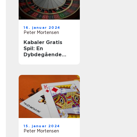
16. januar 2024
Peter Mortensen
Kabaler Gratis
Spil: En
Dybdegående
Guide til Casino
Entusiaster
15. januar 2024
Peter Mortensen