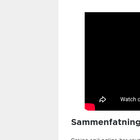
Sammenfatnin