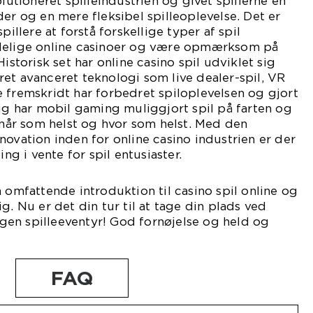
olutioneret spilleindustrien og givet spillerne en
der og en mere fleksibel spilleoplevelse. Det er
pillere at forstå forskellige typer af spil
idelige online casinoer og være opmærksom på
Historisk set har online casino spil udviklet sig
et avanceret teknologi som live dealer-spil, VR
 fremskridt har forbedret spiloplevelsen og gjort
lig har mobil gaming muliggjort spil på farten og
e når som helst og hvor som helst. Med den
novation inden for online casino industrien er der
 i vente for spil entusiaster.
n omfattende introduktion til casino spil online og
g. Nu er det din tur til at tage din plads ved
en spilleeventyr! God fornøjelse og held og
FAQ