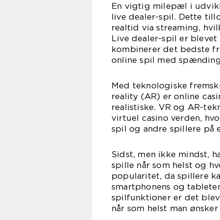
En vigtig milepæl i udvikl
live dealer-spil. Dette til
realtid via streaming, hvi
Live dealer-spil er bleve
kombinerer det bedste f
online spil med spænding
Med teknologiske fremskr
reality (AR) er online ca
realistiske. VR og AR-tek
virtuel casino verden, h
spil og andre spillere på 
Sidst, men ikke mindst, ha
spille når som helst og h
popularitet, da spillere 
smartphonens og tableten
spilfunktioner er det ble
når som helst man ønsker 