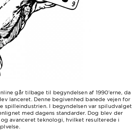
nline går tilbage til begyndelsen af 1990’erne, da
blev lanceret. Denne begivenhed banede vejen for
ne spilleindustrien. I begyndelsen var spiludvalget
enlignet med dagens standarder. Dog blev der
l og avanceret teknologi, hvilket resulterede i
plvelse.