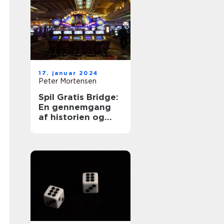
17. januar 2024
Peter Mortensen
Spil Gratis Bridge:
En gennemgang
af historien og
vigtige
oplysninger for
casino spil
entusiaster