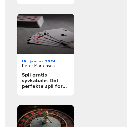
til casinospillere
16. januar 2024
Peter Mortensen
Spil gratis
syvkabale: Det
perfekte spil for
casino-elskere