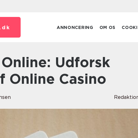
.
dk
ANNONCERING
OM OS
COOKI
f Online Casino
nsen
Redaktio