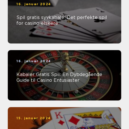
16. januar 2024
Spil gratis syvkabale: Det perfekte spil
for casino-elskere
16. januar 2024
Kabaler Gratis Spil: En Dybdegående
Guide til Casino Entusiaster
15. januar 2024