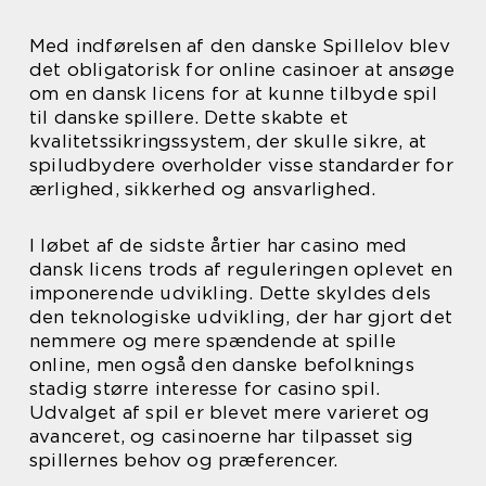
Med indførelsen af den danske Spillelov blev
det obligatorisk for online casinoer at ansøge
om en dansk licens for at kunne tilbyde spil
til danske spillere. Dette skabte et
kvalitetssikringssystem, der skulle sikre, at
spiludbydere overholder visse standarder for
ærlighed, sikkerhed og ansvarlighed.
I løbet af de sidste årtier har casino med
dansk licens trods af reguleringen oplevet en
imponerende udvikling. Dette skyldes dels
den teknologiske udvikling, der har gjort det
nemmere og mere spændende at spille
online, men også den danske befolknings
stadig større interesse for casino spil.
Udvalget af spil er blevet mere varieret og
avanceret, og casinoerne har tilpasset sig
spillernes behov og præferencer.