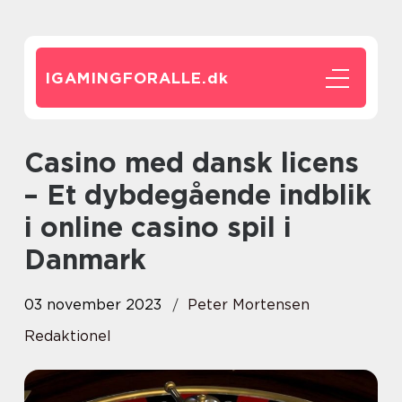
IGAMINGFORALLE.
dk
Casino med dansk licens
– Et dybdegående indblik
i online casino spil i
Danmark
03 november 2023
Peter Mortensen
Redaktionel