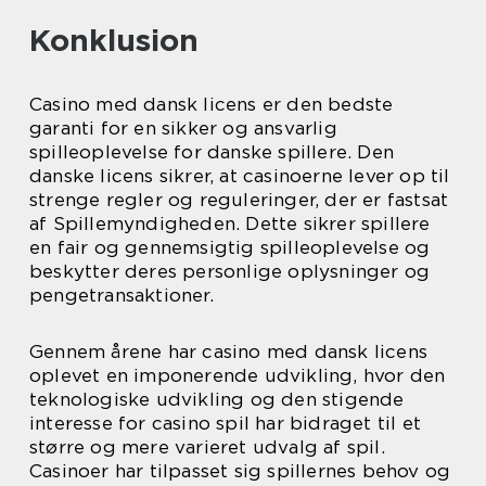
Konklusion
Casino med dansk licens er den bedste
garanti for en sikker og ansvarlig
spilleoplevelse for danske spillere. Den
danske licens sikrer, at casinoerne lever op til
strenge regler og reguleringer, der er fastsat
af Spillemyndigheden. Dette sikrer spillere
en fair og gennemsigtig spilleoplevelse og
beskytter deres personlige oplysninger og
pengetransaktioner.
Gennem årene har casino med dansk licens
oplevet en imponerende udvikling, hvor den
teknologiske udvikling og den stigende
interesse for casino spil har bidraget til et
større og mere varieret udvalg af spil.
Casinoer har tilpasset sig spillernes behov og