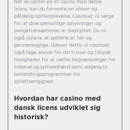
Når du spiller på et casino med dansk
licens, kan du forvente en sikker og
pålidelig spilleoplevelse. Casinoet vil sørge
for, at dine personlige oplysninger og
pengetransaktioner er beskyttet. Du vil
også opleve, at spillene er fair og
gennemsigtige. Udover dette vil casinoet
også tage ansvar for din trivsel og tilbyde
muligheder for at sætte begrænsninger for
indskud og spilleadfærd samt adgang til
behandlingsprogrammer for
spilafhængighed.
Hvordan har casino med
dansk licens udviklet sig
historisk?