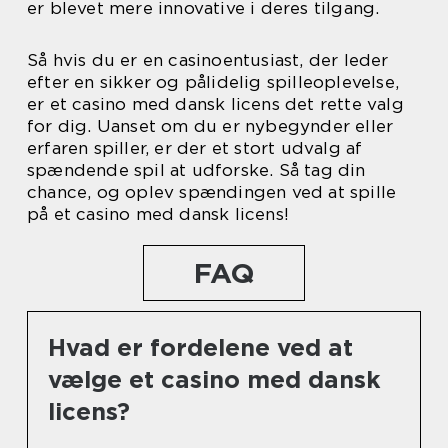
er blevet mere innovative i deres tilgang.
Så hvis du er en casinoentusiast, der leder
efter en sikker og pålidelig spilleoplevelse,
er et casino med dansk licens det rette valg
for dig. Uanset om du er nybegynder eller
erfaren spiller, er der et stort udvalg af
spændende spil at udforske. Så tag din
chance, og oplev spændingen ved at spille
på et casino med dansk licens!
FAQ
Hvad er fordelene ved at
vælge et casino med dansk
licens?