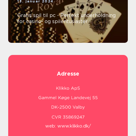
13. januar 2024
Gratis spil til pc - Perfekt underholdning
for casino- og spilentusiaster
Adresse
web:
www.klikko.dk/