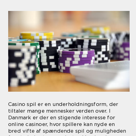
Casino spil er en underholdningsform, der
tiltaler mange mennesker verden over. I
Danmark er der en stigende interesse for
online casinoer, hvor spillere kan nyde en
bred vifte af spændende spil og muligheden