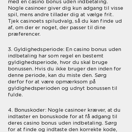
med en casino bonus uden indbetaling.
Nogle casinoer giver dig kun adgang til visse
spil, mens andre tillader dig at vælge frit.
Tjek casinoets spiludvalg, så du kan finde ud
af, om der er noget, der passer til dine
præferencer.
3. Gyldighedsperiode: En casino bonus uden
indbetaling har som regel en bestemt
gyldighedsperiode, hvor du skal bruge
bonussen. Hvis du ikke bruger den inden for
denne periode, kan du miste den. Sørg
derfor for at være opmærksom på
gyldighedsperioden og udnyt bonussen til
fulde.
4. Bonuskoder: Nogle casinoer kræver, at du
indtaster en bonuskode for at få adgang til
deres casino bonus uden indbetaling. Sørg
for at finde og indtaste den korrekte kode,