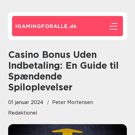
IGAMINGFORALLE.
dk
Casino Bonus Uden
Indbetaling: En Guide til
Spændende
Spiloplevelser
01 januar 2024
Peter Mortensen
Redaktionel