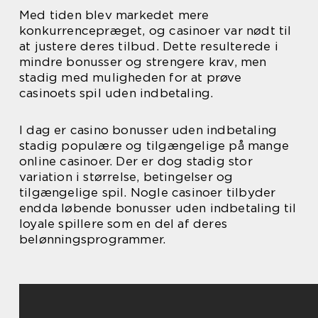
Med tiden blev markedet mere
konkurrencepræget, og casinoer var nødt til
at justere deres tilbud. Dette resulterede i
mindre bonusser og strengere krav, men
stadig med muligheden for at prøve
casinoets spil uden indbetaling.
I dag er casino bonusser uden indbetaling
stadig populære og tilgængelige på mange
online casinoer. Der er dog stadig stor
variation i størrelse, betingelser og
tilgængelige spil. Nogle casinoer tilbyder
endda løbende bonusser uden indbetaling til
loyale spillere som en del af deres
belønningsprogrammer.