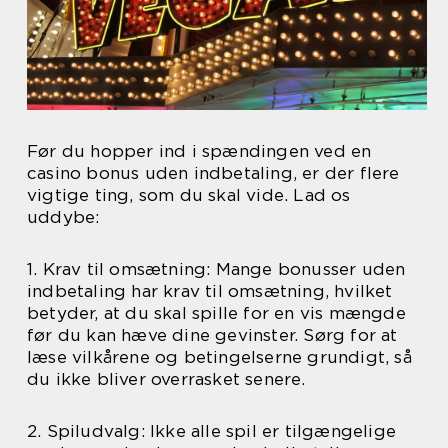
Før du hopper ind i spændingen ved en
casino bonus uden indbetaling, er der flere
vigtige ting, som du skal vide. Lad os
uddybe:
1. Krav til omsætning: Mange bonusser uden
indbetaling har krav til omsætning, hvilket
betyder, at du skal spille for en vis mængde
før du kan hæve dine gevinster. Sørg for at
læse vilkårene og betingelserne grundigt, så
du ikke bliver overrasket senere.
2. Spiludvalg: Ikke alle spil er tilgængelige