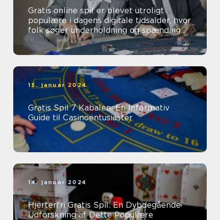
Gratis online spil er blevet utroligt
populære i dagens digitale tidsalder, hvor
folk søger underholdning og spænding
lige fra komforten i deres eget ...
15. januar 2024
Gratis Spil 7 Kabalen: En Informativ
Guide til Casinoentusiaster
14. januar 2024
Hjerterfri Gratis Spil: En Dybdegående
Udforskning af Dette Populære