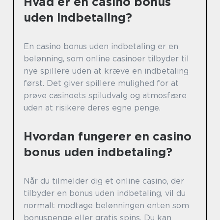
Hvad er en casino bonus
uden indbetaling?
En casino bonus uden indbetaling er en
belønning, som online casinoer tilbyder til
nye spillere uden at kræve en indbetaling
først. Det giver spillere mulighed for at
prøve casinoets spiludvalg og atmosfære
uden at risikere deres egne penge.
Hvordan fungerer en casino
bonus uden indbetaling?
Når du tilmelder dig et online casino, der
tilbyder en bonus uden indbetaling, vil du
normalt modtage belønningen enten som
bonuspenge eller gratis spins. Du kan