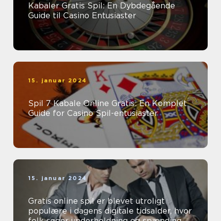
Kabaler Gratis Spil: En Dybdegående
Guide til Casino Entusiaster
15. januar 2024
Spil 7 Kabale Online Gratis: En Komplet
Guide for Casino Spil-entusiaster
15. januar 2024
Gratis online spil er blevet utroligt
populære i dagens digitale tidsalder, hvor
folk søger underholdning og spænding