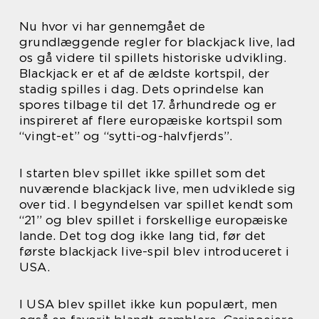
Nu hvor vi har gennemgået de
grundlæggende regler for blackjack live, lad
os gå videre til spillets historiske udvikling.
Blackjack er et af de ældste kortspil, der
stadig spilles i dag. Dets oprindelse kan
spores tilbage til det 17. århundrede og er
inspireret af flere europæiske kortspil som
“vingt-et” og “sytti-og-halvfjerds”.
I starten blev spillet ikke spillet som det
nuværende blackjack live, men udviklede sig
over tid. I begyndelsen var spillet kendt som
“21” og blev spillet i forskellige europæiske
lande. Det tog dog ikke lang tid, før det
første blackjack live-spil blev introduceret i
USA.
I USA blev spillet ikke kun populært, men