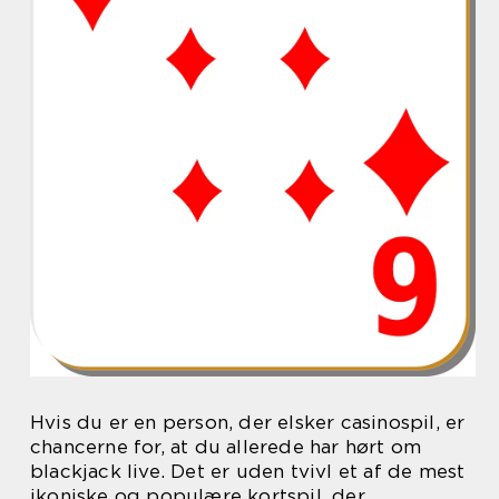
Hvis du er en person, der elsker casinospil, er
chancerne for, at du allerede har hørt om
blackjack live. Det er uden tvivl et af de mest
ikoniske og populære kortspil, der