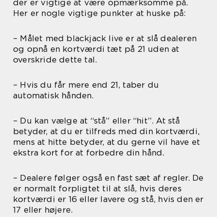
der er vigtige at være opmærksomme på.
Her er nogle vigtige punkter at huske på:
– Målet med blackjack live er at slå dealeren
og opnå en kortværdi tæt på 21 uden at
overskride dette tal.
– Hvis du får mere end 21, taber du
automatisk hånden.
– Du kan vælge at “stå” eller “hit”. At stå
betyder, at du er tilfreds med din kortværdi,
mens at hitte betyder, at du gerne vil have et
ekstra kort for at forbedre din hånd.
– Dealere følger også en fast sæt af regler. De
er normalt forpligtet til at slå, hvis deres
kortværdi er 16 eller lavere og stå, hvis den er
17 eller højere.