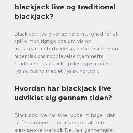
blackjack live og traditionel
blackjack?
Blackjack live giver spillere mulighed for at
spille mod rigtige dealere via en
livestreamingforbindelse, hvilket skaber en
autentisk casinooplevelse hjemmefra.
Traditionel blackjack spilles typisk på et
fysisk casino med et fysisk kortspil.
Hvordan har blackjack live
udviklet sig gennem tiden?
Blackjack live har sine rødder tilbage i det
17. århundrede og er inspireret af flere
europæiske kortspil. Det har gennemgået