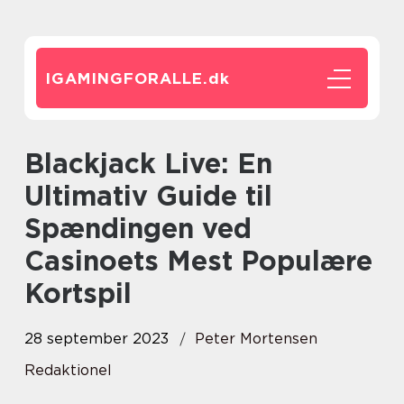
IGAMINGFORALLE.
dk
Blackjack Live: En
Ultimativ Guide til
Spændingen ved
Casinoets Mest Populære
Kortspil
28 september 2023
Peter Mortensen
Redaktionel