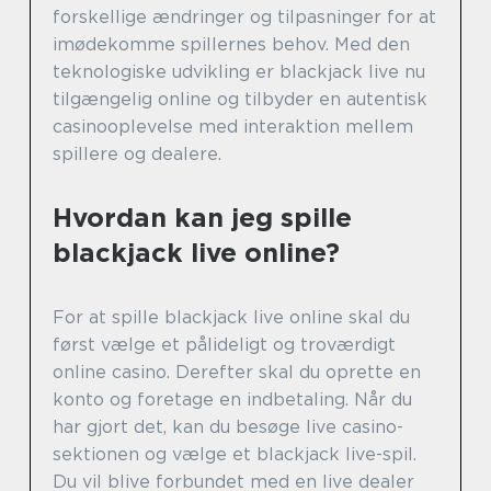
forskellige ændringer og tilpasninger for at
imødekomme spillernes behov. Med den
teknologiske udvikling er blackjack live nu
tilgængelig online og tilbyder en autentisk
casinooplevelse med interaktion mellem
spillere og dealere.
Hvordan kan jeg spille
blackjack live online?
For at spille blackjack live online skal du
først vælge et pålideligt og troværdigt
online casino. Derefter skal du oprette en
konto og foretage en indbetaling. Når du
har gjort det, kan du besøge live casino-
sektionen og vælge et blackjack live-spil.
Du vil blive forbundet med en live dealer