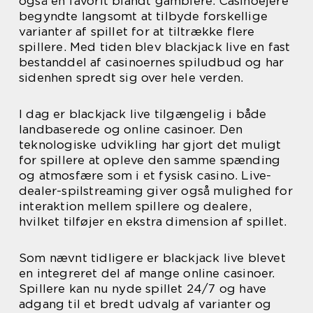
også en favorit blandt gamblere. Casinoejere
begyndte langsomt at tilbyde forskellige
varianter af spillet for at tiltrække flere
spillere. Med tiden blev blackjack live en fast
bestanddel af casinoernes spiludbud og har
sidenhen spredt sig over hele verden.
I dag er blackjack live tilgængelig i både
landbaserede og online casinoer. Den
teknologiske udvikling har gjort det muligt
for spillere at opleve den samme spænding
og atmosfære som i et fysisk casino. Live-
dealer-spilstreaming giver også mulighed for
interaktion mellem spillere og dealere,
hvilket tilføjer en ekstra dimension af spillet.
Som nævnt tidligere er blackjack live blevet
en integreret del af mange online casinoer.
Spillere kan nu nyde spillet 24/7 og have
adgang til et bredt udvalg af varianter og