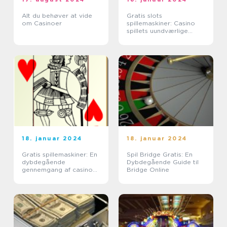
Alt du behøver at vide
Gratis slots
om Casinoer
spillemaskiner: Casino
spillets uundværlige
underholdning
18. januar 2024
18. januar 2024
Gratis spillemaskiner: En
Spil Bridge Gratis: En
dybdegående
Dybdegående Guide til
gennemgang af casino
Bridge Online
spil til
casinointeresserede
spillere