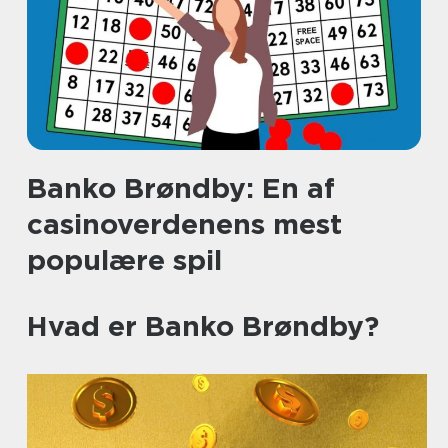
Banko Brøndby: En af
casinoverdenens mest
populære spil
Hvad er Banko Brøndby?