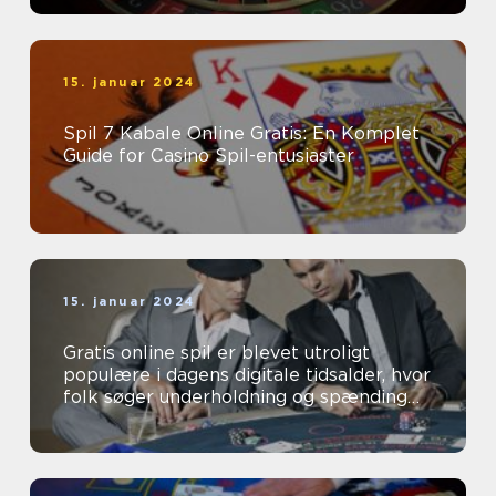
15. januar 2024
Spil 7 Kabale Online Gratis: En Komplet
Guide for Casino Spil-entusiaster
15. januar 2024
Gratis online spil er blevet utroligt
populære i dagens digitale tidsalder, hvor
folk søger underholdning og spænding
lige fra komforten i deres eget ...