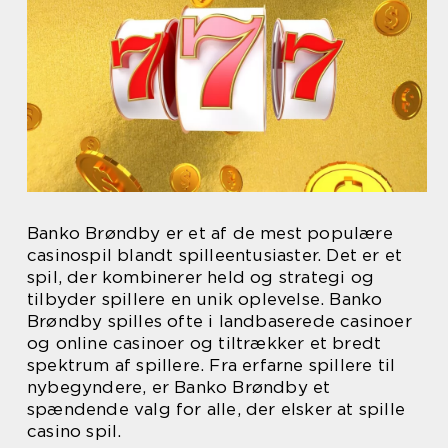
Banko Brøndby er et af de mest populære
casinospil blandt spilleentusiaster. Det er et
spil, der kombinerer held og strategi og
tilbyder spillere en unik oplevelse. Banko
Brøndby spilles ofte i landbaserede casinoer
og online casinoer og tiltrækker et bredt
spektrum af spillere. Fra erfarne spillere til
nybegyndere, er Banko Brøndby et
spændende valg for alle, der elsker at spille
casino spil.