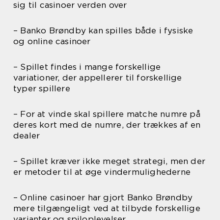
sig til casinoer verden over
– Banko Brøndby kan spilles både i fysiske
og online casinoer
– Spillet findes i mange forskellige
variationer, der appellerer til forskellige
typer spillere
– For at vinde skal spillere matche numre på
deres kort med de numre, der trækkes af en
dealer
– Spillet kræver ikke meget strategi, men der
er metoder til at øge vindermulighederne
– Online casinoer har gjort Banko Brøndby
mere tilgængeligt ved at tilbyde forskellige
varianter og spiloplevelser