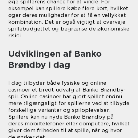
øge spillerens chance for at vinde. For
eksempel kan spillere købe flere kort, hvilket
øger deres muligheder for at få en vellykket
kombination. Det er også vigtigt at overveje
spillebudgettet og begrænse de økonomiske
risici.
Udviklingen af Banko
Brøndby i dag
I dag tilbyder både fysiske og online
casinoer et bredt udvalg af Banko Brøndby-
spil. Online casinoer har gjort spillet endnu
mere tilgængeligt for spillerne ved at tilbyde
forskellige varianter og spiloplevelser.
Spillere kan nu nyde Banko Brøndby på
deres mobiltelefoner eller computere, hvilket
giver dem friheden til at spille, når og hvor
de ønsker det.