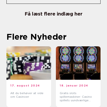
Få læst flere indlæg her
Flere Nyheder
17. august 2024
18. januar 2024
Alt du behøver at vide
Gratis slots
om Casinoer
spillemaskiner: Casino
spillets uundværlige
underholdning