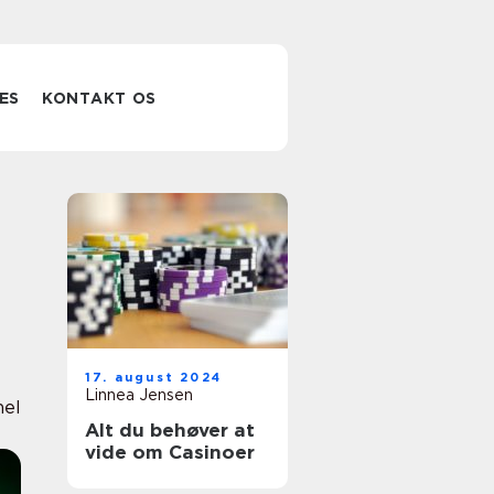
ES
KONTAKT OS
17. august 2024
Linnea Jensen
nel
Alt du behøver at
vide om Casinoer