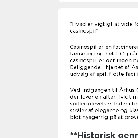
*Hvad er vigtigt at vide f
casinospil*
Casinospil er en fascine
tænkning og held. Og når
casinospil, er der ingen 
Beliggende i hjertet af A
udvalg af spil, flotte fac
Ved indgangen til Århus 
der lover en aften fyld
spilleoplevelser. Indeni f
stråler af elegance og kl
blot nysgerrig på at prøve
**Historisk ge