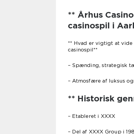
** Århus Casino
casinospil i Aar
** Hvad er vigtigt at vide
casinospil**
– Spænding, strategisk t
– Atmosfære af luksus o
** Historisk g
– Etableret i XXXX
– Del af XXXX Group i 19