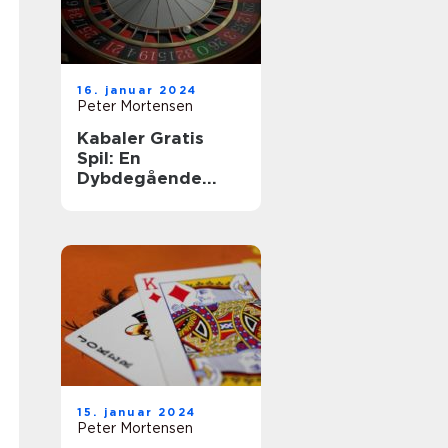
16. januar 2024
Peter Mortensen
Kabaler Gratis
Spil: En
Dybdegående
Guide til Casino
Entusiaster
15. januar 2024
Peter Mortensen