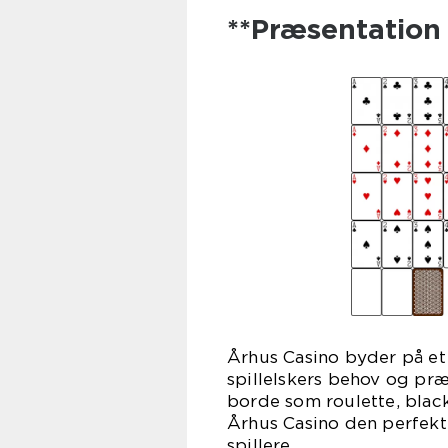
**Præsentation 
Århus Casino byder på et b
spillelskers behov og præf
borde som roulette, blac
Århus Casino den perfekt
spillere.