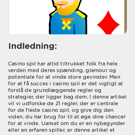
Indledning:
Casino spil har altid tiltrukket folk fra hele
verden med deres spænding, glamour og
potentiale for at vinde store gevinster. Men
for at få succes i casino spil er det vigtigt at
forstå de grundlæggende regler og
strategier, der ligger bag dem. I denne artikel
vil vi udforske de 21 regler, der er centrale
for de fleste casino spil, og give dig den
viden, du har brug for til at øge dine chancer
for at vinde. Uanset om du er en nybegynder
eller en erfaren spiller, er denne artikel et