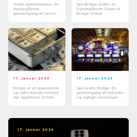
Gratis spillemaskiner: En
Spil Bridge Gratis: En
dybdegående
Dybdegående Guide til
gennemgang af casino
Bridge Online
spil til
casinointeresserede
spillere
17. januar 2024
17. januar 2024
Bridge er et spændende
Spil Gratis Bridge: En
og udfordrende kortspil,
gennemgang af historien
der appellerer til folk,
og vigtige oplysninger
der nyder casino- og
for casino spil
spilaktiviteter
entusiaster
17. januar 2024