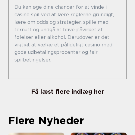
Du kan øge dine chancer for at vinde i
casino spil ved at lære reglerne grundigt,
lære om odds og strategier, spille med
fornuft og undgå at blive påvirket af
følelser eller alkohol. Derudover er det
vigtigt at vælge et pålideligt casino med
gode udbetalingsprocenter og fair
spilbetingelser.
Få læst flere indlæg her
Flere Nyheder