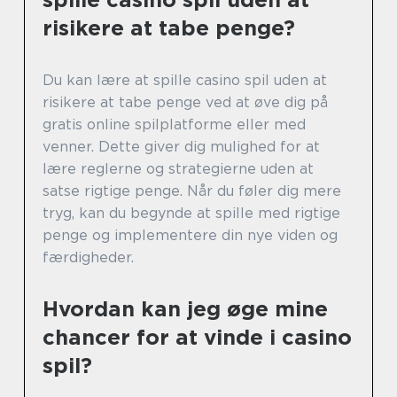
risikere at tabe penge?
Du kan lære at spille casino spil uden at
risikere at tabe penge ved at øve dig på
gratis online spilplatforme eller med
venner. Dette giver dig mulighed for at
lære reglerne og strategierne uden at
satse rigtige penge. Når du føler dig mere
tryg, kan du begynde at spille med rigtige
penge og implementere din nye viden og
færdigheder.
Hvordan kan jeg øge mine
chancer for at vinde i casino
spil?