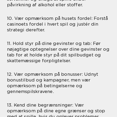
påvirkning af alkohol eller stoffer.
10. Vær opmærksom på husets fordel: Forstå
casinoets fordel i hvert spil og justér din
strategi derefter.
11. Hold styr på dine gevinster og tab: Før
nøjagtige optegnelser over dine gevinster og
tab for at holde styr på dit spilbudget og
skattemæssige forpligtelser.
12. Vær opmærksom på bonusser: Udnyt
bonustilbud og kampagner, men vær
opmærksom på betingelserne og
gennemspilskravene.
13. Kend dine begrænsninger: Vær
opmærksom på dine egne grænser og stop
med at spille, hvis du oplever problemer