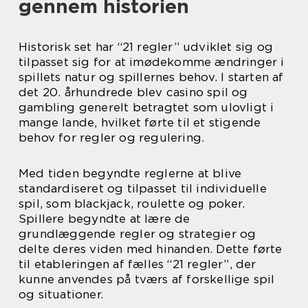
gennem historien
Historisk set har “21 regler” udviklet sig og
tilpasset sig for at imødekomme ændringer i
spillets natur og spillernes behov. I starten af
det 20. århundrede blev casino spil og
gambling generelt betragtet som ulovligt i
mange lande, hvilket førte til et stigende
behov for regler og regulering.
Med tiden begyndte reglerne at blive
standardiseret og tilpasset til individuelle
spil, som blackjack, roulette og poker.
Spillere begyndte at lære de
grundlæggende regler og strategier og
delte deres viden med hinanden. Dette førte
til etableringen af fælles “21 regler”, der
kunne anvendes på tværs af forskellige spil
og situationer.