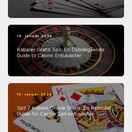
16. januar 2024
Kabaler Gratis Spil: En Dybdegående
Guide til Casino Entusiaster
15. januar 2024
Spil 7 Kabale Online Gratis: En Komplet
Guide for Casino Spil-entusiaster